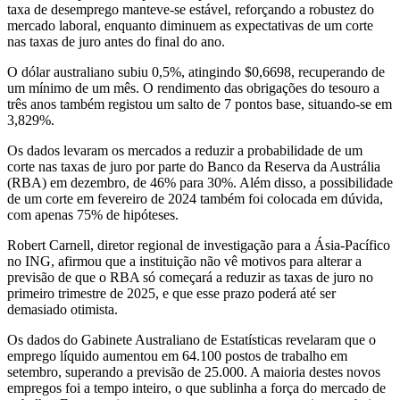
taxa de desemprego manteve-se estável, reforçando a robustez do
mercado laboral, enquanto diminuem as expectativas de um corte
nas taxas de juro antes do final do ano.
O dólar australiano subiu 0,5%, atingindo $0,6698, recuperando de
um mínimo de um mês. O rendimento das obrigações do tesouro a
três anos também registou um salto de 7 pontos base, situando-se em
3,829%.
Os dados levaram os mercados a reduzir a probabilidade de um
corte nas taxas de juro por parte do Banco da Reserva da Austrália
(RBA) em dezembro, de 46% para 30%. Além disso, a possibilidade
de um corte em fevereiro de 2024 também foi colocada em dúvida,
com apenas 75% de hipóteses.
Robert Carnell, diretor regional de investigação para a Ásia-Pacífico
no ING, afirmou que a instituição não vê motivos para alterar a
previsão de que o RBA só começará a reduzir as taxas de juro no
primeiro trimestre de 2025, e que esse prazo poderá até ser
demasiado otimista.
Os dados do Gabinete Australiano de Estatísticas revelaram que o
emprego líquido aumentou em 64.100 postos de trabalho em
setembro, superando a previsão de 25.000. A maioria destes novos
empregos foi a tempo inteiro, o que sublinha a força do mercado de