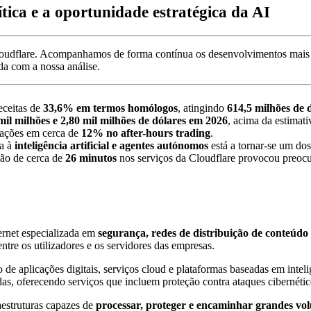
ítica e a oportunidade estratégica da AI
oudflare. Acompanhamos de forma contínua os desenvolvimentos mais 
da com a nossa análise.
eceitas de
33,6% em termos homólogos
, atingindo
614,5 milhões de 
mil milhões e 2,80 mil milhões de dólares em 2026
, acima da estimat
 ações em cerca de
12% no after-hours trading
.
da à
inteligência artificial e agentes autónomos
está a tornar-se um dos
ção de cerca de
26 minutos
nos serviços da Cloudflare provocou preocu
ernet especializada em
segurança, redes de distribuição de conteúdo
re os utilizadores e os servidores das empresas.
de aplicações digitais, serviços cloud e plataformas baseadas em intel
uídas, oferecendo serviços que incluem proteção contra ataques cibernét
aestruturas capazes de
processar, proteger e encaminhar grandes vo