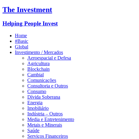
The Investment
Helping People Invest
Home
#Basic
Global
Investimento / Mercados
Aeroespacial e Defesa
Agricultura
Blockchain
Cambial
Comunicações
Consultoria e Outros
Consumo
Dívida Soberana
Energia
Imobiliário
Indústria – Outros
Media e Entretenimento
Metais e Minerais
Saúde
Serviços Financeiros