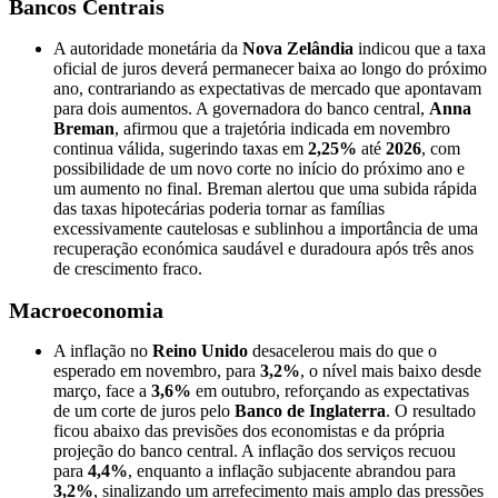
Bancos Centrais
A autoridade monetária da
Nova Zelândia
indicou que a taxa
oficial de juros deverá permanecer baixa ao longo do próximo
ano, contrariando as expectativas de mercado que apontavam
para dois aumentos. A governadora do banco central,
Anna
Breman
, afirmou que a trajetória indicada em novembro
continua válida, sugerindo taxas em
2,25%
até
2026
, com
possibilidade de um novo corte no início do próximo ano e
um aumento no final. Breman alertou que uma subida rápida
das taxas hipotecárias poderia tornar as famílias
excessivamente cautelosas e sublinhou a importância de uma
recuperação económica saudável e duradoura após três anos
de crescimento fraco.
Macroeconomia
A inflação no
Reino Unido
desacelerou mais do que o
esperado em novembro, para
3,2%
, o nível mais baixo desde
março, face a
3,6%
em outubro, reforçando as expectativas
de um corte de juros pelo
Banco de Inglaterra
. O resultado
ficou abaixo das previsões dos economistas e da própria
projeção do banco central. A inflação dos serviços recuou
para
4,4%
, enquanto a inflação subjacente abrandou para
3,2%
, sinalizando um arrefecimento mais amplo das pressões