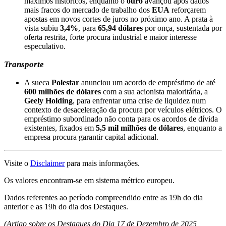
máximos históricos, enquanto o
ouro
avançou após dados
mais fracos do mercado de trabalho dos
EUA
reforçarem
apostas em novos cortes de juros no próximo ano. A prata à
vista subiu
3,4%
, para
65,94 dólares
por onça, sustentada por
oferta restrita, forte procura industrial e maior interesse
especulativo.
Transporte
A sueca
Polestar
anunciou um acordo de empréstimo de até
600 milhões de dólares
com a sua acionista maioritária, a
Geely Holding
, para enfrentar uma crise de liquidez num
contexto de desaceleração da procura por veículos elétricos. O
empréstimo subordinado não conta para os acordos de dívida
existentes, fixados em
5,5 mil milhões de dólares
, enquanto a
empresa procura garantir capital adicional.
Visite o
Disclaimer
para mais informações.
Os valores encontram-se em sistema métrico europeu.
Dados referentes ao período compreendido entre as 19h do dia
anterior e as 19h do dia dos Destaques.
(Artigo sobre os Destaques do Dia 17 de Dezembro de 2025,