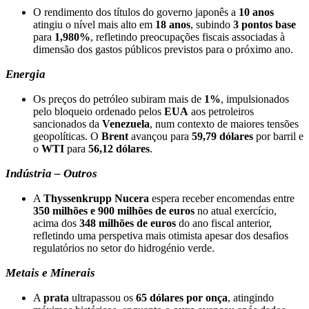
O rendimento dos títulos do governo japonês a
10 anos
atingiu o nível mais alto em
18 anos
, subindo
3 pontos base
para
1,980%
, refletindo preocupações fiscais associadas à
dimensão dos gastos públicos previstos para o próximo ano.
Energia
Os preços do petróleo subiram mais de
1%
, impulsionados
pelo bloqueio ordenado pelos
EUA
aos petroleiros
sancionados da
Venezuela
, num contexto de maiores tensões
geopolíticas. O
Brent
avançou para
59,79 dólares
por barril e
o
WTI
para
56,12 dólares
.
Indústria – Outros
A
Thyssenkrupp Nucera
espera receber encomendas entre
350 milhões e 900 milhões de euros
no atual exercício,
acima dos
348 milhões de euros
do ano fiscal anterior,
refletindo uma perspetiva mais otimista apesar dos desafios
regulatórios no setor do hidrogénio verde.
Metais e Minerais
A
prata
ultrapassou os
65 dólares por onça
, atingindo