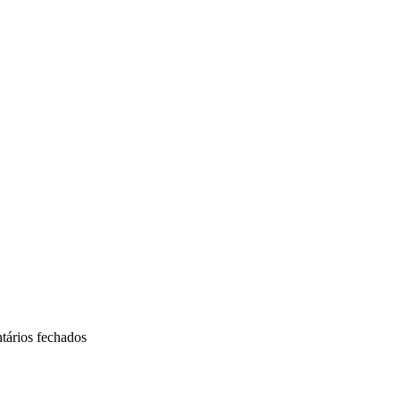
em
ários fechados
Destaques
do
Dia