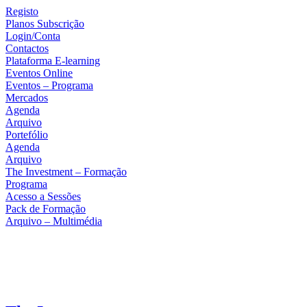
Registo
Planos Subscrição
Login/Conta
Contactos
Plataforma E-learning
Eventos Online
Eventos – Programa
Mercados
Agenda
Arquivo
Portefólio
Agenda
Arquivo
The Investment – Formação
Programa
Acesso a Sessões
Pack de Formação
Arquivo – Multimédia
Facebook
Twitter
Instagram
Linkedin
Youtube