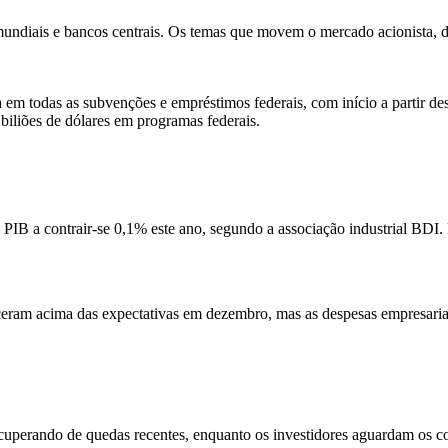
–
28
mundiais e bancos centrais. Os temas que movem o mercado acionista, 
Jan
25
todas as subvenções e empréstimos federais, com início a partir dest
 biliões de dólares em programas federais.
 PIB a contrair-se 0,1% este ano, segundo a associação industrial BDI.
ram acima das expectativas em dezembro, mas as despesas empresariai
uperando de quedas recentes, enquanto os investidores aguardam os com