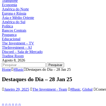
Transporte
Economia
América do Norte
Europa e Rússia
Ásia e Médio Oriente
América do Sul
Política
Bancos Centrais
Poupança
Educacional
The Investment – TV
TheInvestment – AI
Discord – Sala de Mercado
Trading Room
Agosto 8, 2026
Pesquisar
por:
Home
#Basic
Destaques do Dia – 28 Jan 25
Destaques do Dia – 28 Jan 25
Janeiro 29, 2025
The Investment - Team
#Basic
,
Global
Coment