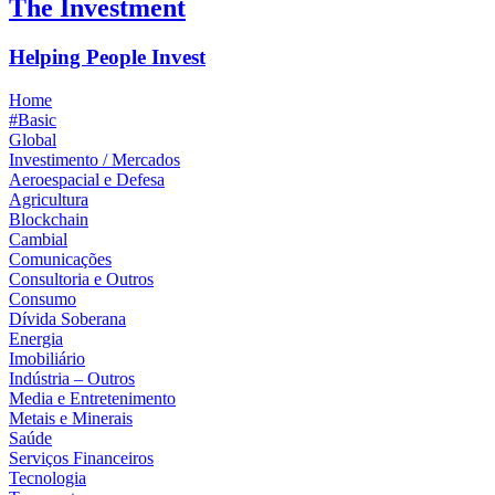
The Investment
Helping People Invest
Home
#Basic
Global
Investimento / Mercados
Aeroespacial e Defesa
Agricultura
Blockchain
Cambial
Comunicações
Consultoria e Outros
Consumo
Dívida Soberana
Energia
Imobiliário
Indústria – Outros
Media e Entretenimento
Metais e Minerais
Saúde
Serviços Financeiros
Tecnologia