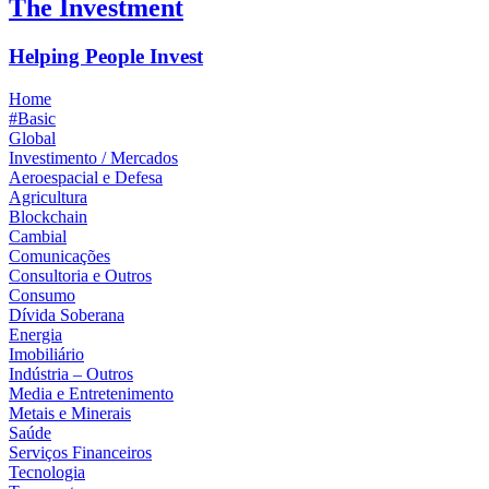
The Investment
Helping People Invest
Home
#Basic
Global
Investimento / Mercados
Aeroespacial e Defesa
Agricultura
Blockchain
Cambial
Comunicações
Consultoria e Outros
Consumo
Dívida Soberana
Energia
Imobiliário
Indústria – Outros
Media e Entretenimento
Metais e Minerais
Saúde
Serviços Financeiros
Tecnologia