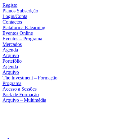
Registo
Planos Subscrição
Login/Conta
Contactos
Plataforma E-learning
Eventos Online
Eventos – Programa
Mercados
Agenda
Arquivo
Portefólio
Agenda
Arquivo
The Investment – Formação
Programa
Acesso a Sessões
Pack de Formação
Arquivo – Multimédia
Facebook
Twitter
Instagram
Linkedin
Youtube