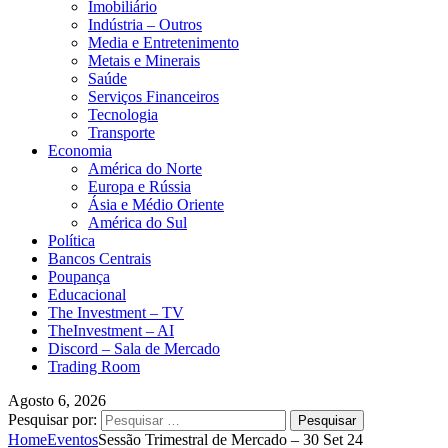
Imobiliário
Indústria – Outros
Media e Entretenimento
Metais e Minerais
Saúde
Serviços Financeiros
Tecnologia
Transporte
Economia
América do Norte
Europa e Rússia
Ásia e Médio Oriente
América do Sul
Política
Bancos Centrais
Poupança
Educacional
The Investment – TV
TheInvestment – AI
Discord – Sala de Mercado
Trading Room
Agosto 6, 2026
Pesquisar por:
Home
Eventos
Sessão Trimestral de Mercado – 30 Set 24