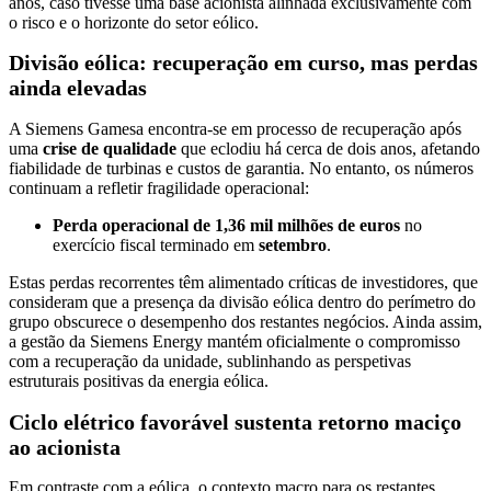
anos, caso tivesse uma base acionista alinhada exclusivamente com
o risco e o horizonte do setor eólico.
Divisão eólica: recuperação em curso, mas perdas
ainda elevadas
A Siemens Gamesa encontra-se em processo de recuperação após
uma
crise de qualidade
que eclodiu há cerca de dois anos, afetando
fiabilidade de turbinas e custos de garantia. No entanto, os números
continuam a refletir fragilidade operacional:
Perda operacional de 1,36 mil milhões de euros
no
exercício fiscal terminado em
setembro
.
Estas perdas recorrentes têm alimentado críticas de investidores, que
consideram que a presença da divisão eólica dentro do perímetro do
grupo obscurece o desempenho dos restantes negócios. Ainda assim,
a gestão da Siemens Energy mantém oficialmente o compromisso
com a recuperação da unidade, sublinhando as perspetivas
estruturais positivas da energia eólica.
Ciclo elétrico favorável sustenta retorno maciço
ao acionista
Em contraste com a eólica, o contexto macro para os restantes