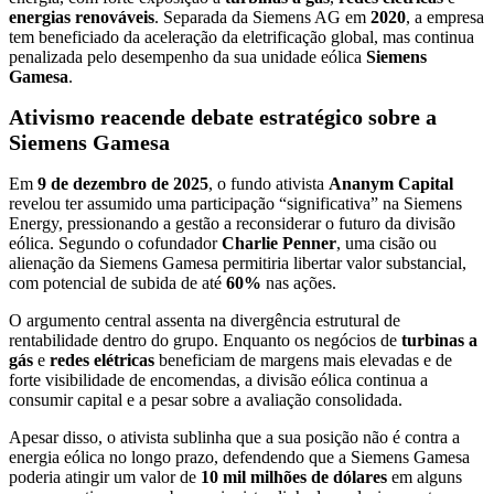
energias renováveis
. Separada da Siemens AG em
2020
, a empresa
tem beneficiado da aceleração da eletrificação global, mas continua
penalizada pelo desempenho da sua unidade eólica
Siemens
Gamesa
.
Ativismo reacende debate estratégico sobre a
Siemens Gamesa
Em
9 de dezembro de 2025
, o fundo ativista
Ananym Capital
revelou ter assumido uma participação “significativa” na Siemens
Energy, pressionando a gestão a reconsiderar o futuro da divisão
eólica. Segundo o cofundador
Charlie Penner
, uma cisão ou
alienação da Siemens Gamesa permitiria libertar valor substancial,
com potencial de subida de até
60%
nas ações.
O argumento central assenta na divergência estrutural de
rentabilidade dentro do grupo. Enquanto os negócios de
turbinas a
gás
e
redes elétricas
beneficiam de margens mais elevadas e de
forte visibilidade de encomendas, a divisão eólica continua a
consumir capital e a pesar sobre a avaliação consolidada.
Apesar disso, o ativista sublinha que a sua posição não é contra a
energia eólica no longo prazo, defendendo que a Siemens Gamesa
poderia atingir um valor de
10 mil milhões de dólares
em alguns