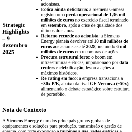
acionistas.
Eólica ainda deficitária
: a Siemens Gamesa
registou uma
perda operacional de 1,36 mil
milhões de euros
no exercício fiscal terminado
Strategic
em
setembro
, após a crise de qualidade dos
últimos dois anos.
Highlights
Retorno recorde ao acionista
: a Siemens
– 9
Energy planeia devolver até
10 mil milhões de
dezembro
euros
aos acionistas até
2028
, incluindo
6 mil
2025
milhões de euros
em recompras de ações.
Procura estrutural forte
: o boom em
infraestruturas elétricas, impulsionado por
data
centers e eletrificação
, levou a ações a
máximos históricos.
Re-rating em foco
: a empresa transaciona a
~30x P/E
, abaixo da rival
GE Vernova (~50x)
,
alimentando o debate estratégico sobre estrutura
de portefólio.
Nota de Contexto
A
Siemens Energy
é um dos principais grupos globais de
equipamentos e soluções para produção, transmissão e gestão de
energia, com forte exposição a
turbinas a gás
,
redes elétricas
e