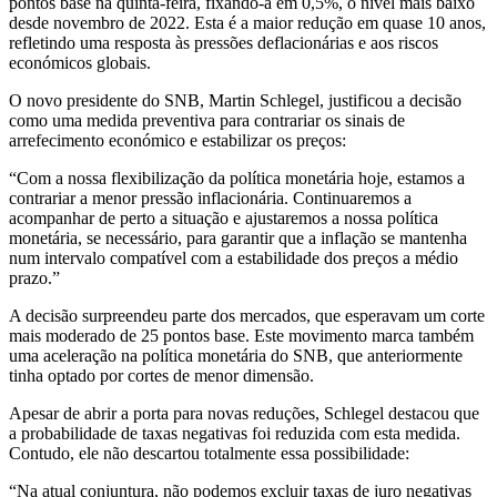
pontos base na quinta-feira, fixando-a em 0,5%, o nível mais baixo
desde novembro de 2022. Esta é a maior redução em quase 10 anos,
refletindo uma resposta às pressões deflacionárias e aos riscos
económicos globais.
O novo presidente do SNB, Martin Schlegel, justificou a decisão
como uma medida preventiva para contrariar os sinais de
arrefecimento económico e estabilizar os preços:
“Com a nossa flexibilização da política monetária hoje, estamos a
contrariar a menor pressão inflacionária. Continuaremos a
acompanhar de perto a situação e ajustaremos a nossa política
monetária, se necessário, para garantir que a inflação se mantenha
num intervalo compatível com a estabilidade dos preços a médio
prazo.”
A decisão surpreendeu parte dos mercados, que esperavam um corte
mais moderado de 25 pontos base. Este movimento marca também
uma aceleração na política monetária do SNB, que anteriormente
tinha optado por cortes de menor dimensão.
Apesar de abrir a porta para novas reduções, Schlegel destacou que
a probabilidade de taxas negativas foi reduzida com esta medida.
Contudo, ele não descartou totalmente essa possibilidade:
“Na atual conjuntura, não podemos excluir taxas de juro negativas