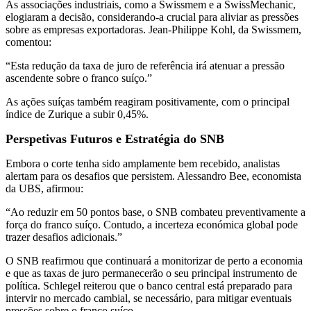
As associações industriais, como a Swissmem e a SwissMechanic,
elogiaram a decisão, considerando-a crucial para aliviar as pressões
sobre as empresas exportadoras. Jean-Philippe Kohl, da Swissmem,
comentou:
“Esta redução da taxa de juro de referência irá atenuar a pressão
ascendente sobre o franco suíço.”
As ações suíças também reagiram positivamente, com o principal
índice de Zurique a subir 0,45%.
Perspetivas Futuros e Estratégia do SNB
Embora o corte tenha sido amplamente bem recebido, analistas
alertam para os desafios que persistem. Alessandro Bee, economista
da UBS, afirmou:
“Ao reduzir em 50 pontos base, o SNB combateu preventivamente a
força do franco suíço. Contudo, a incerteza económica global pode
trazer desafios adicionais.”
O SNB reafirmou que continuará a monitorizar de perto a economia
e que as taxas de juro permanecerão o seu principal instrumento de
política. Schlegel reiterou que o banco central está preparado para
intervir no mercado cambial, se necessário, para mitigar eventuais
pressões sobre o franco suíço.