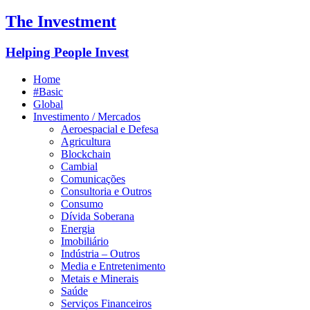
The Investment
Helping People Invest
Home
#Basic
Global
Investimento / Mercados
Aeroespacial e Defesa
Agricultura
Blockchain
Cambial
Comunicações
Consultoria e Outros
Consumo
Dívida Soberana
Energia
Imobiliário
Indústria – Outros
Media e Entretenimento
Metais e Minerais
Saúde
Serviços Financeiros