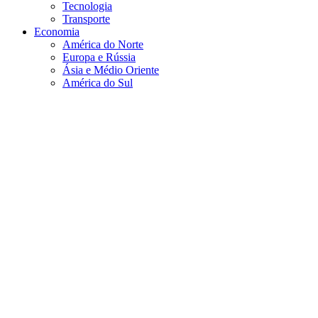
Tecnologia
Transporte
Economia
América do Norte
Europa e Rússia
Ásia e Médio Oriente
América do Sul
Política
Bancos Centrais
Poupança
Educacional
The Investment – TV
TheInvestment – AI
Discord – Sala de Mercado
Trading Room
Agosto 7, 2026
Pesquisar por:
Home
Brasil
Brasil