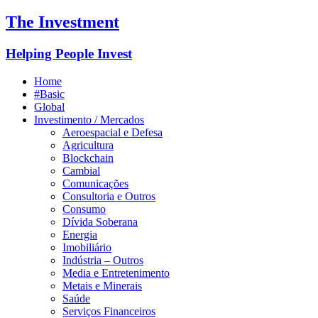
The Investment
Helping People Invest
Home
#Basic
Global
Investimento / Mercados
Aeroespacial e Defesa
Agricultura
Blockchain
Cambial
Comunicações
Consultoria e Outros
Consumo
Dívida Soberana
Energia
Imobiliário
Indústria – Outros
Media e Entretenimento
Metais e Minerais
Saúde
Serviços Financeiros