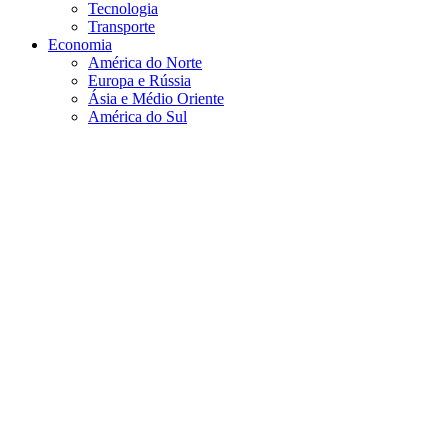
Tecnologia
Transporte
Economia
América do Norte
Europa e Rússia
Ásia e Médio Oriente
América do Sul
Política
Bancos Centrais
Poupança
Educacional
The Investment – TV
TheInvestment – AI
Discord – Sala de Mercado
Trading Room
Agosto 7, 2026
Pesquisar por:
Home
Israel
Israel