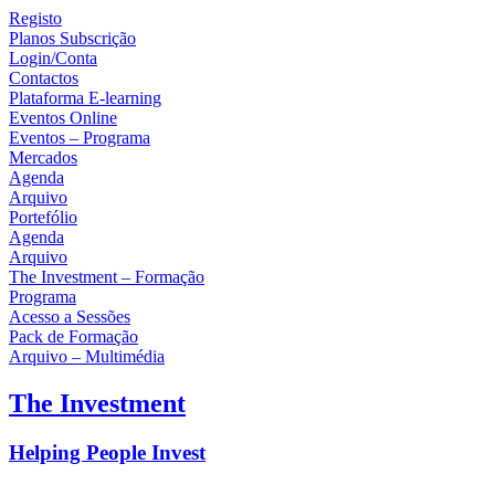
Registo
Planos Subscrição
Login/Conta
Contactos
Plataforma E-learning
Eventos Online
Eventos – Programa
Mercados
Agenda
Arquivo
Portefólio
Agenda
Arquivo
The Investment – Formação
Programa
Acesso a Sessões
Pack de Formação
Arquivo – Multimédia
Facebook
Twitter
Instagram
Linkedin
Youtube
The Investment
Helping People Invest