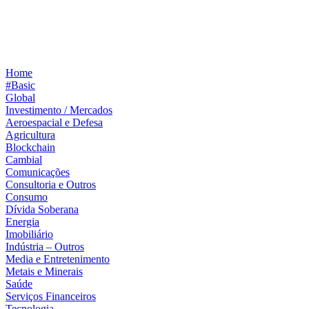
Home
#Basic
Global
Investimento / Mercados
Aeroespacial e Defesa
Agricultura
Blockchain
Cambial
Comunicações
Consultoria e Outros
Consumo
Dívida Soberana
Energia
Imobiliário
Indústria – Outros
Media e Entretenimento
Metais e Minerais
Saúde
Serviços Financeiros
Tecnologia