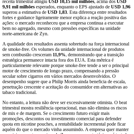
receita trimestral atingiu
USD 10,15 mil milhões
, acima dos
USD
9,91 mil milhões
esperados, enquanto o EPS ajustado de
USD 1,96
superou a estimativa de
USD 1,83
. Esta diferença entre resultados
fortes e guidance ligeiramente menor explica a reação positiva das
ações: o mercado reconheceu que a empresa continua a executar
bem no agregado, mesmo com pressões específicas na unidade
norte-americana de Zyn.
A qualidade dos resultados assenta sobretudo na força internacional
de smoke-free. Os volumes da unidade internacional de produtos
sem combustão cresceram
11,9%
, demonstrando que a transição
estratégica permanece intacta fora dos EUA. Esta métrica é
particularmente relevante porque smoke-free tende a ser o principal
motor de crescimento de longo prazo, compensando a pressão
secular sobre cigarros em vários mercados desenvolvidos. O
desempenho sugere que a Philip Morris ainda beneficia de escala,
penetração crescente e aceitação do consumidor em alternativas ao
tabaco tradicional.
No entanto, a leitura não deve ser excessivamente otimista. O beat
trimestral mostra resiliência operacional, mas não elimina os riscos
de mix e de margem. Se o crescimento futuro exigir mais
promoções, descontos ou investimento comercial para defender
quota em nicotine pouches, a rentabilidade incremental pode ficar
aquém do que o mercado vinha assumindo. A empresa quer manter