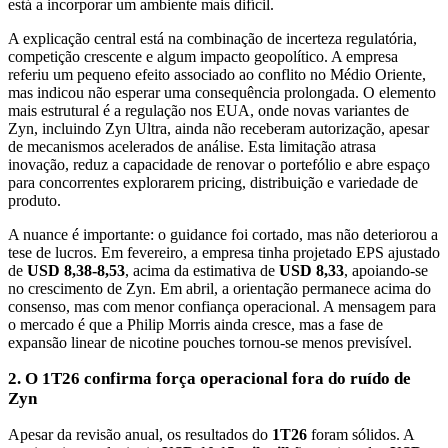
está a incorporar um ambiente mais difícil.
A explicação central está na combinação de incerteza regulatória,
competição crescente e algum impacto geopolítico. A empresa
referiu um pequeno efeito associado ao conflito no Médio Oriente,
mas indicou não esperar uma consequência prolongada. O elemento
mais estrutural é a regulação nos EUA, onde novas variantes de
Zyn, incluindo Zyn Ultra, ainda não receberam autorização, apesar
de mecanismos acelerados de análise. Esta limitação atrasa
inovação, reduz a capacidade de renovar o portefólio e abre espaço
para concorrentes explorarem pricing, distribuição e variedade de
produto.
A nuance é importante: o guidance foi cortado, mas não deteriorou a
tese de lucros. Em fevereiro, a empresa tinha projetado EPS ajustado
de
USD 8,38-8,53
, acima da estimativa de
USD 8,33
, apoiando-se
no crescimento de Zyn. Em abril, a orientação permanece acima do
consenso, mas com menor confiança operacional. A mensagem para
o mercado é que a Philip Morris ainda cresce, mas a fase de
expansão linear de nicotine pouches tornou-se menos previsível.
2. O 1T26 confirma força operacional fora do ruído de
Zyn
Apesar da revisão anual, os resultados do
1T26
foram sólidos. A