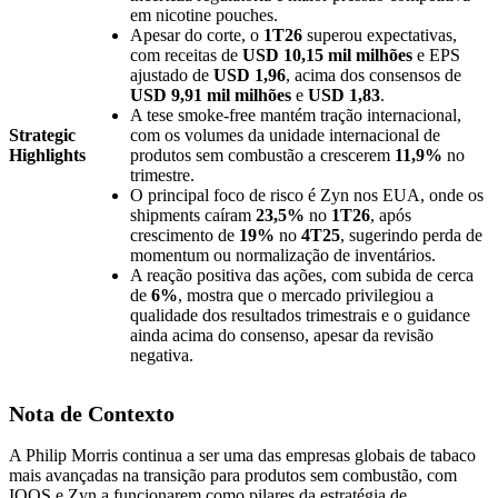
em nicotine pouches.
Apesar do corte, o
1T26
superou expectativas,
com receitas de
USD 10,15 mil milhões
e EPS
ajustado de
USD 1,96
, acima dos consensos de
USD 9,91 mil milhões
e
USD 1,83
.
A tese smoke-free mantém tração internacional,
Strategic
com os volumes da unidade internacional de
Highlights
produtos sem combustão a crescerem
11,9%
no
trimestre.
O principal foco de risco é Zyn nos EUA, onde os
shipments caíram
23,5%
no
1T26
, após
crescimento de
19%
no
4T25
, sugerindo perda de
momentum ou normalização de inventários.
A reação positiva das ações, com subida de cerca
de
6%
, mostra que o mercado privilegiou a
qualidade dos resultados trimestrais e o guidance
ainda acima do consenso, apesar da revisão
negativa.
Nota de Contexto
A Philip Morris continua a ser uma das empresas globais de tabaco
mais avançadas na transição para produtos sem combustão, com
IQOS e Zyn a funcionarem como pilares da estratégia de