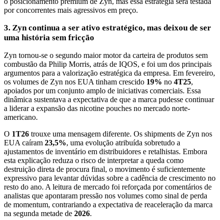
o posicionamento premium de Zyn, mas essa estratégia será testada
por concorrentes mais agressivos em preço.
3. Zyn continua a ser ativo estratégico, mas deixou de ser
uma história sem fricção
Zyn tornou-se o segundo maior motor da carteira de produtos sem
combustão da Philip Morris, atrás de IQOS, e foi um dos principais
argumentos para a valorização estratégica da empresa. Em fevereiro,
os volumes de Zyn nos EUA tinham crescido
19%
no
4T25
,
apoiados por um conjunto amplo de iniciativas comerciais. Essa
dinâmica sustentava a expectativa de que a marca pudesse continuar
a liderar a expansão das nicotine pouches no mercado norte-
americano.
O
1T26
trouxe uma mensagem diferente. Os shipments de Zyn nos
EUA caíram
23,5%
, uma evolução atribuída sobretudo a
ajustamentos de inventário em distribuidores e retalhistas. Embora
esta explicação reduza o risco de interpretar a queda como
destruição direta de procura final, o movimento é suficientemente
expressivo para levantar dúvidas sobre a cadência de crescimento no
resto do ano. A leitura de mercado foi reforçada por comentários de
analistas que apontaram pressão nos volumes como sinal de perda
de momentum, contrariando a expectativa de reaceleração da marca
na segunda metade de
2026
.