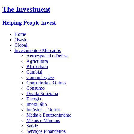
The Investment
Helping People Invest
Home
#Basic
Global
Investimento / Mercados
Aeroespacial e Defesa
Agricultura
Blockchain
Cambial
Comunicações
Consultoria e Outros
Consumo
Dívida Soberana
Energia
Imobiliário
Indústria – Outros
Media e Entretenimento
Metais e Minerais
Saúde
Serviços Financeiros